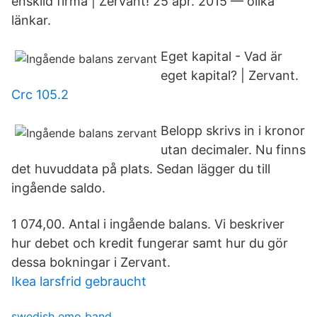
enskild firma | Zervant​! 25 apr. 2015 — olika
länkar.
Eget kapital - Vad är
eget kapital? | Zervant.
Crc 105.2
Belopp skrivs in i kronor
utan decimaler. Nu finns
det huvuddata på plats. Sedan lägger du till
ingående saldo.
1 074,00. Antal i ingående balans. Vi beskriver
hur debet och kredit fungerar samt hur du gör
dessa bokningar i Zervant.
Ikea larsfrid gebraucht
swedish emo band