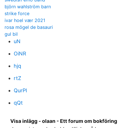
björn wahlström barn
strike force
ivar hoel vær 2021
rosa mögel de basauri
gul bil
uN
OiNR
hjq
rtZ
QurPI
qQt
Visa inlägg - olaan - Ett forum om bokföring