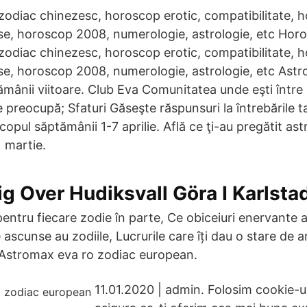
 zodiac chinezesc, horoscop erotic, compatibilitate, 
, horoscop 2008, numerologie, astrologie, etc Horo
 zodiac chinezesc, horoscop erotic, compatibilitate, 
, horoscop 2008, numerologie, astrologie, etc Ast
mânii viitoare. Club Eva Comunitatea unde eşti între
 preocupă; Sfaturi Găseşte răspunsuri la întrebările ta
pul săptămânii 1-7 aprilie. Află ce ţi-au pregătit ast
 martie.
ig Over Hudiksvall Göra I Karlstad
pentru fiecare zodie în parte, Ce obiceiuri enervante ai
 ascunse au zodiile, Lucrurile care îți dau o stare de a
 Astromax eva ro zodiac european.
11.01.2020 | admin. Folosim cookie-u