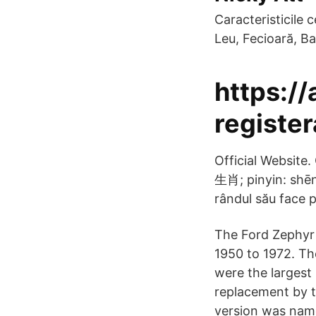
Caracteristicile 
Leu, Fecioară, Ba
https:/
registe
Official Website
生肖; pinyin: shēng
rândul său face p
The Ford Zephyr 
1950 to 1972. Th
were the largest 
replacement by th
version was name