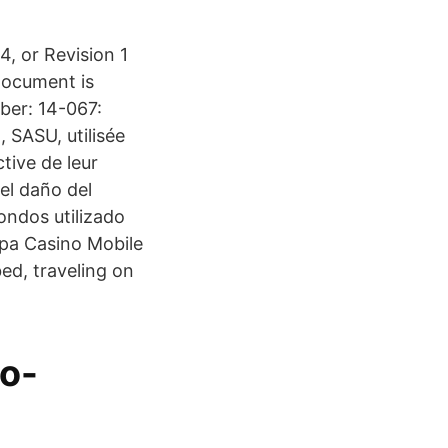
, or Revision 1
 document is
ber: 14-067:
 SASU, utilisée
tive de leur
el daño del
ondos utilizado
opa Casino Mobile
bed, traveling on
o-