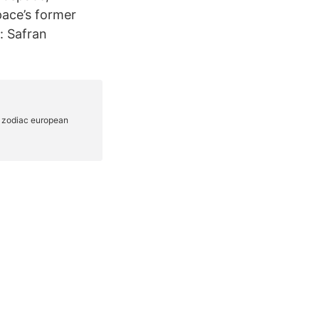
pace’s former
: Safran