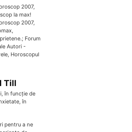
horoscop 2007,
scop la max!
horoscop 2007,
romax,
 prietene.; Forum
le Autori -
rele, Horoscopul
 Till
, în funcție de
nxietate, în
ri pentru a ne