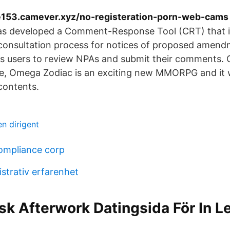
e153.camever.xyz/no-registeration-porn-web-cams
s developed a Comment-Response Tool (CRT) that i
consultation process for notices of proposed amend
s users to review NPAs and submit their comments
te, Omega Zodiac is an exciting new MMORPG and it wi
contents.
n dirigent
compliance corp
strativ erfarenhet
sk Afterwork Datingsida För In L