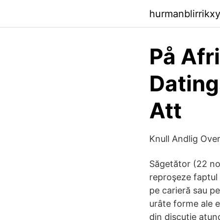
hurmanblirrikxy
På Afr
Dating
Att
Knull Andlig Over
Săgetător (22 noi
reproşeze faptul 
pe carieră sau pe
urâte forme ale e
din discuţie atu