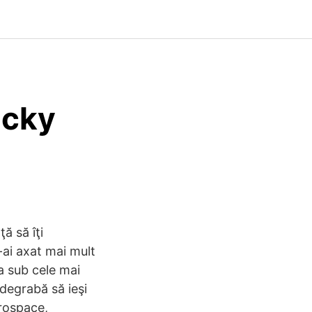
icky
ă să îţi
-ai axat mai mult
a sub cele mai
 degrabă să ieşi
erospace,