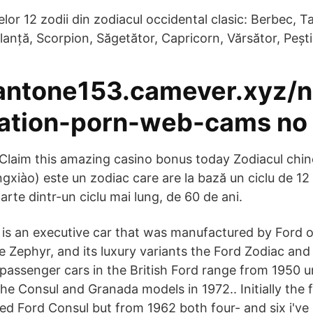
celor 12 zodii din zodiacul occidental clasic: Berbec, 
lanță, Scorpion, Săgetător, Capricorn, Vărsător, Pești
/antone153.camever.xyz/n
ration-porn-web-cams no
. Claim this amazing casino bonus today Zodiacul chi
xiào) este un zodiac care are la bază un ciclu de 12 a
arte dintr-un ciclu mai lung, de 60 de ani.
is an executive car that was manufactured by Ford o
e Zephyr, and its luxury variants the Ford Zodiac and
passenger cars in the British Ford range from 1950 un
e Consul and Granada models in 1972.. Initially the f
d Ford Consul but from 1962 both four- and six i've