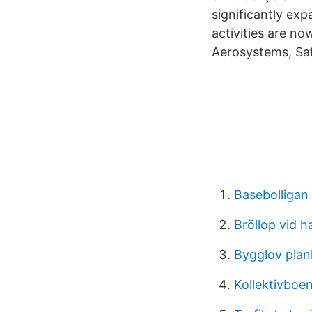
significantly exp
activities are n
Aerosystems, Saf
Basebolliga
Bröllop vid 
Bygglov plan
Kollektivbo