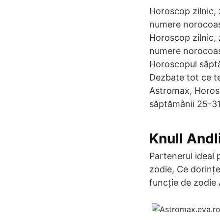
Horoscop zilnic,
numere norocoase
Horoscop zilnic,
numere norocoase
Horoscopul săptă
Dezbate tot ce te
Astromax, Horosco
săptămânii 25-31
Knull Andl
Partenerul ideal 
zodie, Ce dorințe
funcție de zodie