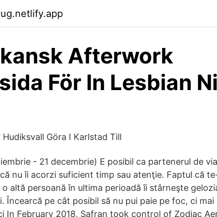
ug.netlify.app
ikansk Afterwork
sida För In Lesbian N
 Hudiksvall Göra I Karlstad Till
embrie - 21 decembrie) E posibil ca partenerul de viaţ
că nu îi acorzi suficient timp sau atenţie. Faptul că te
 o altă persoană în ultima perioadă îi stârneşte gelozi
i. Încearcă pe cât posibil să nu pui paie pe foc, ci mai
nci In February 2018, Safran took control of Zodiac A