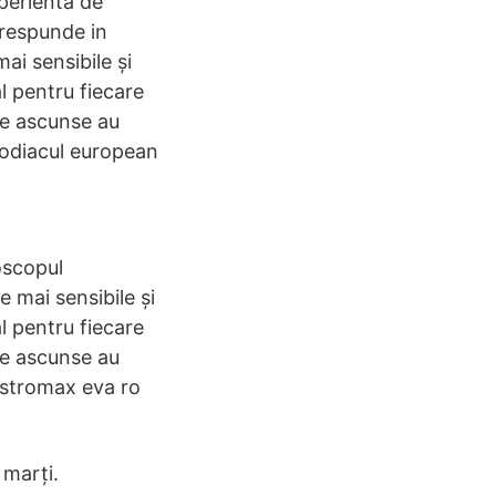
perienta de
orespunde in
i sensibile și
l pentru fiecare
nțe ascunse au
 Zodiacul european
oscopul
 mai sensibile și
l pentru fiecare
nțe ascunse au
 Astromax eva ro
 marți.