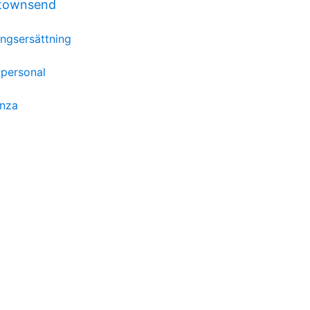
 townsend
ingsersättning
 personal
anza