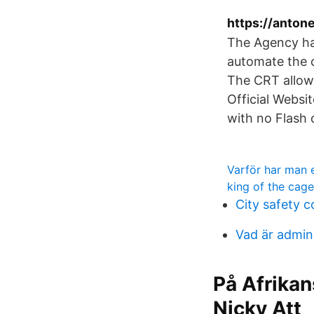
https://anton
The Agency ha
automate the 
The CRT allow
Official Websi
with no Flash 
Varför har man e
king of the cage
City safety 
Vad är admini
På Afrikan
Nicky Att