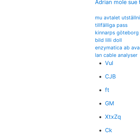
Adrian mole sue
mu avtalet utställn
tillfälliga pass
kinnarps göteborg
bild lilli doll
enzymatica ab av
lan cable analyser
Vul
CJB
ft
GM
XtxZq
Ck