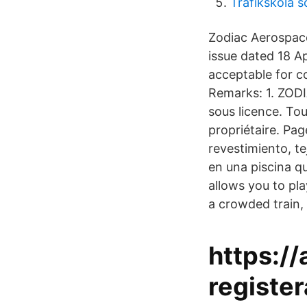
Trafikskola s
Zodiac Aerospace
issue dated 18 Ap
acceptable for c
Remarks: 1. ZODI
sous licence. Tou
propriétaire. Pa
revestimiento, te
en una piscina q
allows you to pla
a crowded train,
https:/
registe