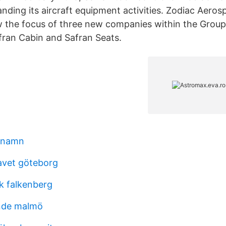
anding its aircraft equipment activities. Zodiac Aeros
ow the focus of three new companies within the Group
ran Cabin and Safran Seats.
n namn
havet göteborg
k falkenberg
ende malmö