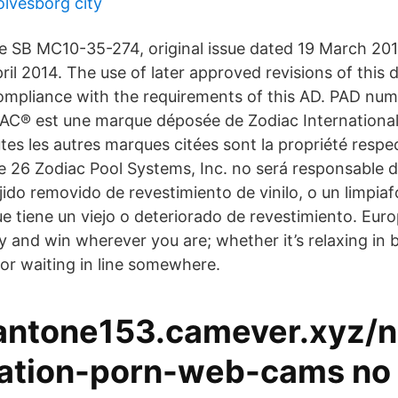
ölvesborg city
 SB MC10-35-274, original issue dated 19 March 2014
ril 2014. The use of later approved revisions of this
ompliance with the requirements of this AD. PAD num
AC® est une marque déposée de Zodiac International,
tes les autres marques citées sont la propriété respec
ge 26 Zodiac Pool Systems, Inc. no será responsable d
jido removido de revestimiento de vinilo, o un limpiaf
ue tiene un viejo o deteriorado de revestimiento. Eur
y and win wherever you are; whether it’s relaxing in 
 or waiting in line somewhere.
/antone153.camever.xyz/n
ration-porn-web-cams no