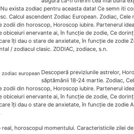
asigura ca-ti oferim cea mai buna ex
 Nu exista zodiac pentru aceasta data! Ce semn iti c
sc. Calcul ascendent Zodiac European. Zodiac, Cele ma
 zodii din horoscop, Horoscop iubire. Partenerul idea
e obiceiuri enervante ai, în funcție de zodie, Ce dori
e care îți dau o stare de anxietate, în funcție de zodie
ntal / zodiacul clasic. ZODIAC, zodiace, s.n.
Descoperă previziunile astrelor, Hor
săptămânii 18-24 martie. Zodiac, Cele
 zodii din horoscop, Horoscop iubire. Partenerul idea
e obiceiuri enervante ai, în funcție de zodie, Ce dori
e care îți dau o stare de anxietate, în funcție de zodie
.
real, horoscopul momentului. Caracteristicile zilei de