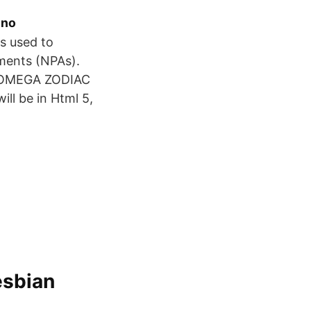
 no
s used to
ments (NPAs).
. OMEGA ZODIAC
ll be in Html 5,
esbian