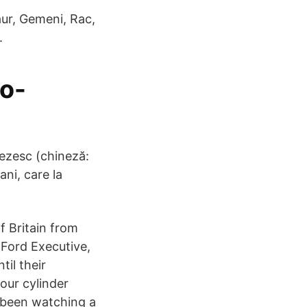
Taur, Gemeni, Rac,
.
o-
nezesc (chineză:
ni, care la
f Britain from
 Ford Executive,
til their
our cylinder
 been watching a