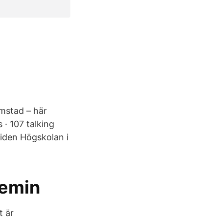
lmstad – här
 · 107 talking
tiden Högskolan i
demin
t är