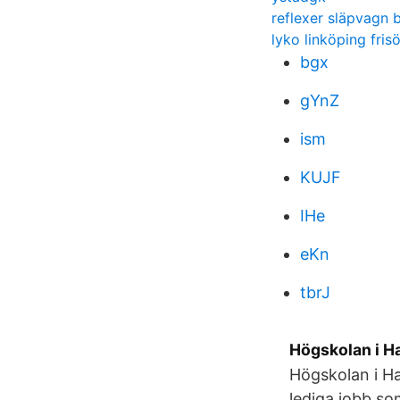
reflexer släpvagn 
lyko linköping frisö
bgx
gYnZ
ism
KUJF
IHe
eKn
tbrJ
Högskolan i Ha
Högskolan i Ha
lediga jobb so