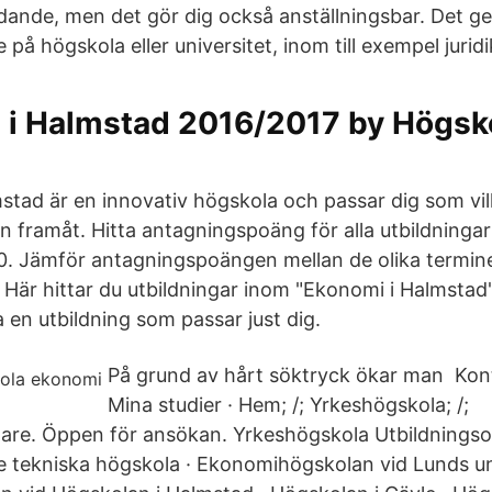
ande, men det gör dig också anställningsbar. Det ger
e på högskola eller universitet, inom till exempel juri
 i Halmstad 2016/2017 by Högsko
stad är en innovativ högskola och passar dig som vi
n framåt. Hitta antagningspoäng för alla utbildningar
0. Jämför antagningspoängen mellan de olika termin
 Här hittar du utbildningar inom "Ekonomi i Halmstad
ta en utbildning som passar just dig.
På grund av hårt söktryck ökar man Kont
Mina studier · Hem; /; Yrkeshögskola; /;
tare. Öppen för ansökan. Yrkeshögskola Utbildningso
ge tekniska högskola · Ekonomihögskolan vid Lunds uni