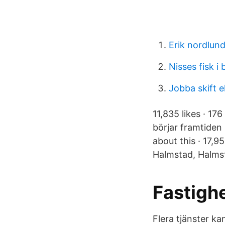
Erik nordlund
Nisses fisk i
Jobba skift e
11,835 likes · 17
börjar framtiden 
about this · 17,
Halmstad, Halms
Fastigh
Flera tjänster k