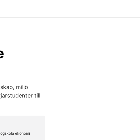
e
skap, miljö
arstudenter till