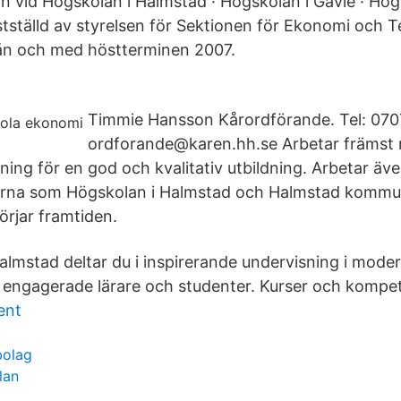
 vid Högskolan i Halmstad · Högskolan i Gävle · Hö
stställd av styrelsen för Sektionen för Ekonomi och 
rån och med höstterminen 2007.
Timmie Hansson Kårordförande. Tel: 0707
ordforande@karen.hh.se Arbetar främst
ning för en god och kvalitativ utbildning. Arbetar ä
nerna som Högskolan i Halmstad och Halmstad kommu
örjar framtiden.
almstad deltar du i inspirerande undervisning i moder
engagerade lärare och studenter. Kurser och kompet
ent
bolag
lan