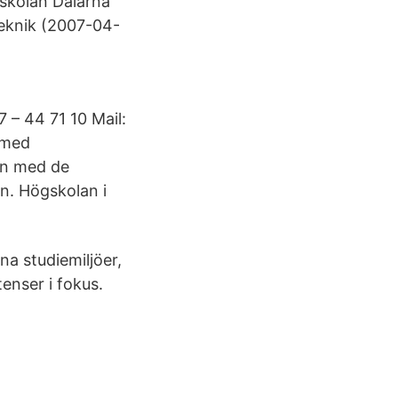
gskolan Dalarna
Teknik (2007-04-
 – 44 71 10 Mail:
 med
ven med de
n. Högskolan i
na studiemiljöer,
enser i fokus.