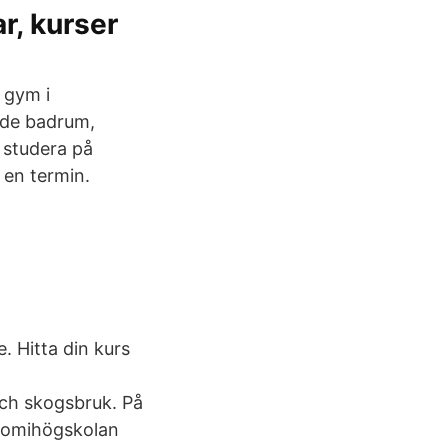
r, kurser
 gym i
ade badrum,
 studera på
 en termin.
. Hitta din kurs
och skogsbruk. På
nomihögskolan