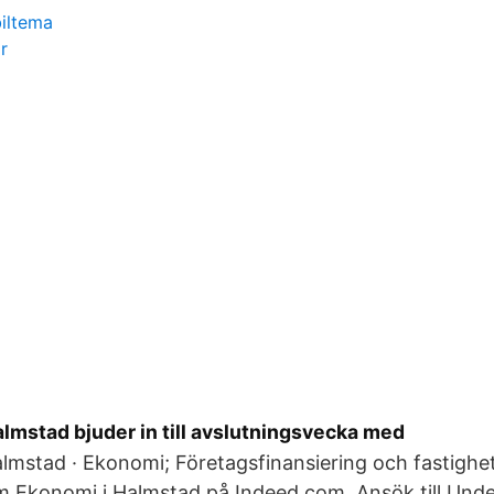
biltema
r
lmstad bjuder in till avslutningsvecka med
lmstad · Ekonomi; Företagsfinansiering och fastighe
m Ekonomi i Halmstad på Indeed.com. Ansök till Unde