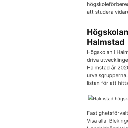
högskoleförbered
att studera vidar
Högskolan
Halmstad
Högskolan i Halm
driva utvecklinge
Halmstad år 202
urvalsgrupperna.
listan för att hit
Fastighetsförval
Visa alla Blekin