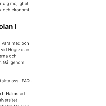
 dig möjlighet
dik och ekonomi.
lan i
ll vara med och
 vid Högskolan i
erna och
". Gå igenom
akta oss · FAQ ·
rt: Halmstad
versitet ·