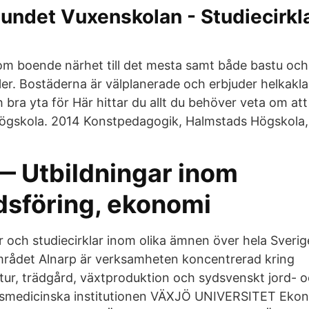
undet Vuxenskolan - Studiecirkla
om boende närhet till det mesta samt både bastu och
ler. Bostäderna är välplanerade och erbjuder helkakl
bra yta för Här hittar du allt du behöver veta om att
högskola. 2014 Konstpedagogik, Halmstads Högskola,
— Utbildningar inom
sföring, ekonomi
r och studiecirklar inom olika ämnen över hela Sverige
ådet Alnarp är verksamheten koncentrerad kring
tur, trädgård, växtproduktion och sydsvenskt jord- 
smedicinska institutionen VÄXJÖ UNIVERSITET Eko