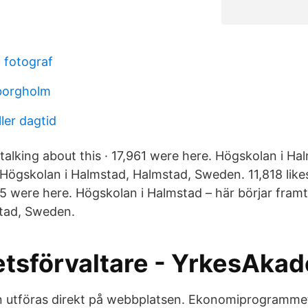
 fotograf
 borgholm
ller dagtid
6 talking about this · 17,961 were here. Högskolan i Ha
Högskolan i Halmstad, Halmstad, Sweden. 11,818 likes
955 were here. Högskolan i Halmstad – här börjar fram
tad, Sweden.
etsförvaltare - YrkesAka
an utföras direkt på webbplatsen. Ekonomiprogramme