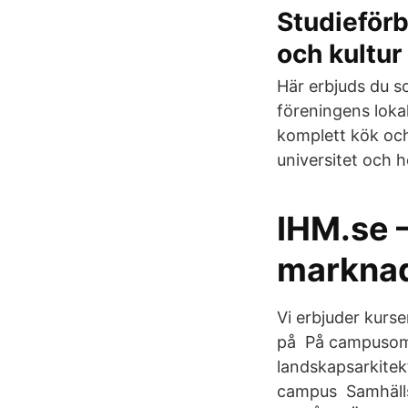
Studieförb
och kultur
Här erbjuds du s
föreningens loka
komplett kök och 
universitet och 
IHM.se 
marknad
Vi erbjuder kurse
på På campusomr
landskapsarkitek
campus Samhäll