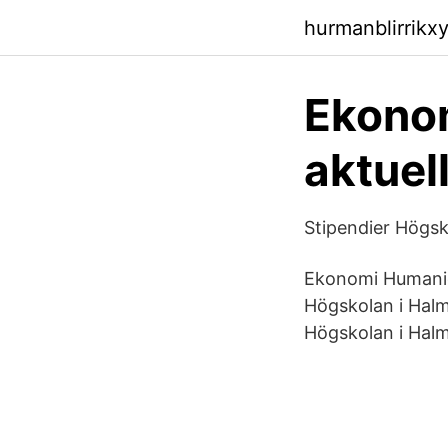
hurmanblirrikxy
Ekonom
aktuel
Stipendier Högsk
Ekonomi Humanior
Högskolan i Halm
Högskolan i Halm