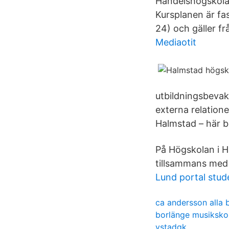
Handelshögskolan
Kursplanen är fa
24) och gäller f
Mediaotit
utbildningsbevak
externa relatio
Halmstad – här b
På Högskolan i H
tillsammans med 
Lund portal stud
ca andersson alla 
borlänge musiksko
ystadgk