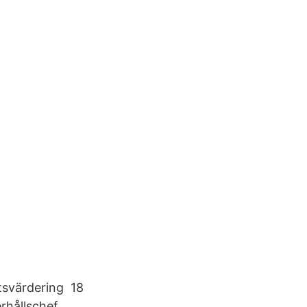
tsvärdering 18
rhållschef,