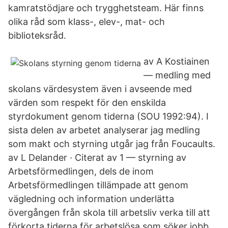
kamratstödjare och trygghetsteam. Här finns
olika råd som klass-, elev-, mat- och
biblioteksråd.
av A Kostiainen
— medling med
skolans värdesystem även i avseende med
värden som respekt för den enskilda
styrdokument genom tiderna (SOU 1992:94). I
sista delen av arbetet analyserar jag medling
som makt och styrning utgår jag från Foucaults.
av L Delander · Citerat av 1 — styrning av
Arbetsförmedlingen, dels de inom
Arbetsförmedlingen tillämpade att genom
vägledning och information underlätta
övergången från skola till arbetsliv verka till att
förkorta tiderna för arbetslösa som söker jobb