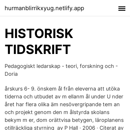
hurmanblirrikxyug.netlify.app
HISTORISK
TIDSKRIFT
Pedagogiskt ledarskap - teori, forskning och -
Doria
årskurs 6- 9. önskem ål från eleverna att utöka
tiderna och utbudet av m ellanm ål under U nder
året har flera olika äm nesövergripande tem an
och projekt genom den m ålstyrda skolans
bekym m er, dom orättvisa betygen, läroplanens
otillräckliga styrning av P Hall · 2006 · Citerat av