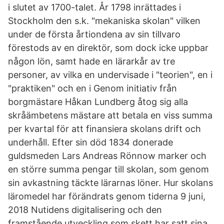
i slutet av 1700-talet. År 1798 inrättades i
Stockholm den s.k. "mekaniska skolan" vilken
under de första årtiondena av sin tillvaro
förestods av en direktör, som dock icke uppbar
någon lön, samt hade en lärarkår av tre
personer, av vilka en undervisade i "teorien", en i
"praktiken" och en i Genom initiativ från
borgmästare Håkan Lundberg åtog sig alla
skråämbetens mästare att betala en viss summa
per kvartal för att finansiera skolans drift och
underhåll. Efter sin död 1834 donerade
guldsmeden Lars Andreas Rönnow marker och
en större summa pengar till skolan, som genom
sin avkastning täckte lärarnas löner. Hur skolans
läromedel har förändrats genom tiderna 9 juni,
2018 Nutidens digitalisering och den
framstående utveckling som skett har satt sina